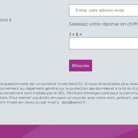
vous à
Saisissez votre réponse en chiff
1 × 5 =
ce questionnaire, est un syndicat mixte (te42.fr). Si vous ne souhaitez plus rece
rmément au règlement général sur la protection des données et à la loi du 6 jan
vous concernant sont traitées par le SIEL-Territoire d'énergie Loire pour la comm
n tiers. Pour exercer vos droits, envoyez un courrier avec votre nom, prénom, adr
t-Priest-en-Jarez ou par mail à : dpo@siel42.fr