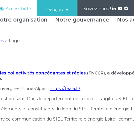
Accessibilité
Suivez-nous !
Français
otre organisation
Notre gouvernance
Nos ac
es
>
Logo
des collectivités concédantes et régies
(FNCCR), a développé 
.
ie Auvergne-Rhône-Alpes :
https://teara.fr/
est présent. Dans le département de la Loire, il s'agit du SIEL-Ter
 éléments et constituants du logo du SIEL-Territoire d’énergie Lo
ervice communication du SIEL-Territoire d’énergie Loire : commu