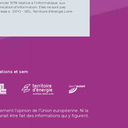
vier 1978 relative à l’informatique, aux
unication d'information. Elles ne sont pas
esse à : DPO - SIEL-Territoire d’énergie Loire -
ations et sem
ment l’opinion de l’Union européenne. Ni la
t être fait des informations qui y figurent.