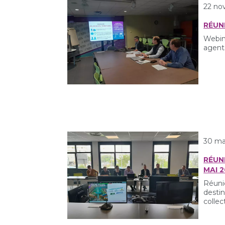
22 no
RÉUN
Webin
agent
30 ma
RÉUN
MAI 
Réunio
desti
collec