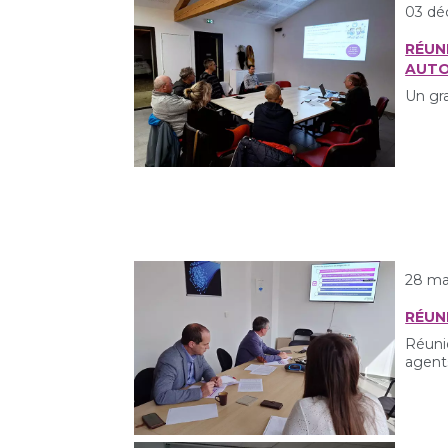
03 dé
RÉUN
AUTO
Un gra
28 ma
RÉUN
Réunio
agent