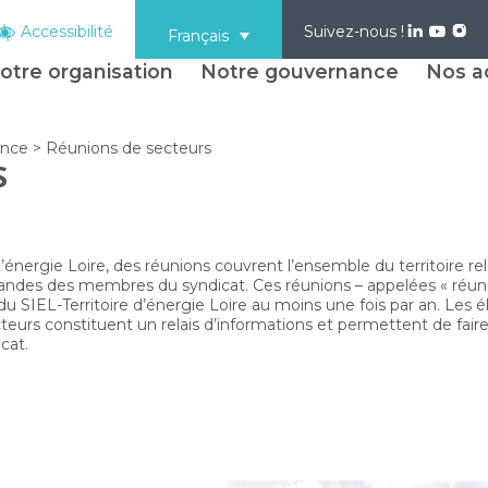
Accessibilité
Suivez-nous !
Français
otre organisation
Notre gouvernance
Nos ac
ance
>
Réunions de secteurs
S
d’énergie Loire, des réunions couvrent l’ensemble du territoire r
andes des membres du syndicat. Ces réunions – appelées « réun
du SIEL-Territoire d’énergie Loire au moins une fois par an. Le
teurs constituent un relais d’informations et permettent de faire
cat.