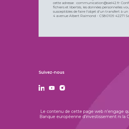
cette adresse : communication@siel42.fr Confo
fichiers et libertés, les données personnelles 
susceptibles de faire l'objet d'un transfert à u
4 avenue Albert Raimond - CS80109 42271 Sain
Suivez-nous
Le contenu de cette page web n’engage que 
Banque européenne d’investissement ni la Co