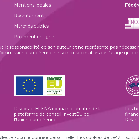
Mentions légales
Fédér
Recrutement
Marchés publics
Paiement en ligne
la responsabilité de son auteur et ne représente pas nécessaire
mmission européenne ne sont responsables de l’usage qui pourrai
Dispositif ELENA cofinancé au titre de la
Les h
plateforme de conseil InvestEU de
financ
l’Union européenne
.
Relan
 collecte aucune donnée personnelle. Les cookies de te42.fr son