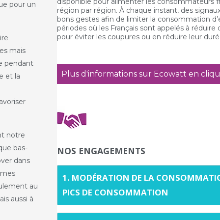
disponible pour alimenter les consommateurs f
ue pour un
région par région. À chaque instant, des signaux
bons gestes afin de limiter la consommation d’éle
périodes où les Français sont appelés à réduire
pour éviter les coupures ou en réduire leur duré
ire
les mais
ge pendant
Plus d'informations sur Ecowatt en cliqu
e et la
avoriser
t notre
ique bas-
NOS ENGAGEMENTS
over dans
ommes
1. MODÉRATION DE LA CONSOMMATIO
eulement au
PICS DE CONSOMMATION
ais aussi à