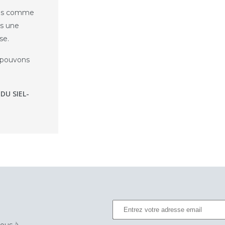
ives comme
rs une
se.
 pouvons
DU SIEL-
vous à