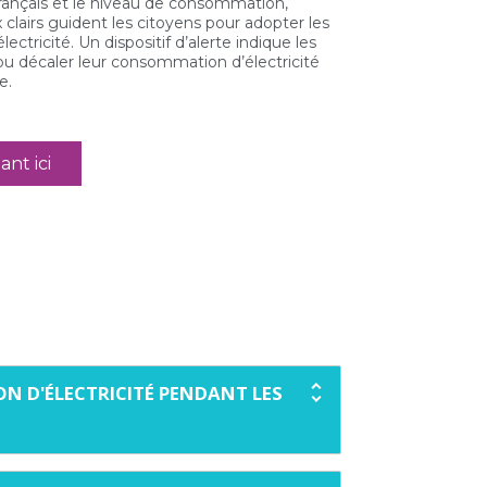
rançais et le niveau de consommation,
 clairs guident les citoyens pour adopter les
ctricité. Un dispositif d’alerte indique les
 ou décaler leur consommation d’électricité
e.
ant ici
N D'ÉLECTRICITÉ PENDANT LES