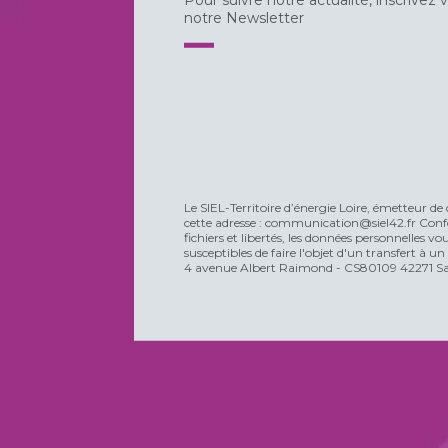
notre Newsletter
Le SIEL-Territoire d’énergie Loire, émetteur de 
cette adresse : communication@siel42.fr Confo
fichiers et libertés, les données personnelles 
susceptibles de faire l'objet d'un transfert à u
4 avenue Albert Raimond - CS80109 42271 Sain