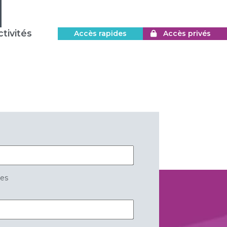
tivités
Accès rapides
Accès privés
res