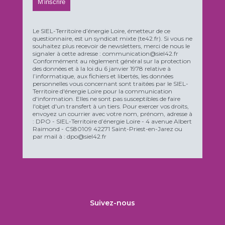
Le SIEL-Territoire d’énergie Loire, émetteur de ce
questionnaire, est un syndicat mixte (te42.fr). Si vous ne
souhaitez plus recevoir de newsletters, merci de nous le
signaler à cette adresse : communication@siel42.fr
Conformément au règlement général sur la protection
des données et à la loi du 6 janvier 1978 relative à
l’informatique, aux fichiers et libertés, les données
personnelles vous concernant sont traitées par le SIEL-
Territoire d'énergie Loire pour la communication
d'information. Elles ne sont pas susceptibles de faire
l'objet d'un transfert à un tiers. Pour exercer vos droits,
envoyez un courrier avec votre nom, prénom, adresse à
: DPO - SIEL-Territoire d’énergie Loire - 4 avenue Albert
Raimond - CS80109 42271 Saint-Priest-en-Jarez ou
par mail à : dpo@siel42.fr
Suivez-nous