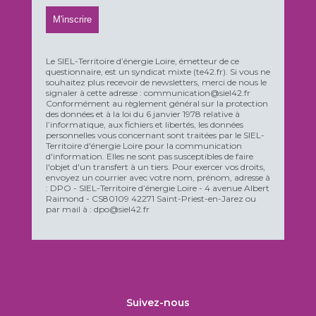
Le SIEL-Territoire d’énergie Loire, émetteur de ce
questionnaire, est un syndicat mixte (te42.fr). Si vous ne
souhaitez plus recevoir de newsletters, merci de nous le
signaler à cette adresse : communication@siel42.fr
Conformément au règlement général sur la protection
des données et à la loi du 6 janvier 1978 relative à
l’informatique, aux fichiers et libertés, les données
personnelles vous concernant sont traitées par le SIEL-
Territoire d'énergie Loire pour la communication
d'information. Elles ne sont pas susceptibles de faire
l'objet d'un transfert à un tiers. Pour exercer vos droits,
envoyez un courrier avec votre nom, prénom, adresse à
: DPO - SIEL-Territoire d’énergie Loire - 4 avenue Albert
Raimond - CS80109 42271 Saint-Priest-en-Jarez ou
par mail à : dpo@siel42.fr
Suivez-nous