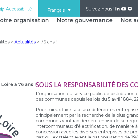
Accessibilité
Suivez-nous !
Français
otre organisation
Notre gouvernance
Nos ac
lités
>
Actualités
>
76 ans !
SOUS LA RESPONSABILITÉ DES 
 Loire a 76 ans !
L’organisation du service public de distribution d
des communes depuis les lois du 5 avril 1884, 22
Pour mieux faire face aux différentes entreprise
principalement par la recherche de la plus grand
communes vont rapidement choisir de se regrou
intercommunaux d’électrification. de manière à
concession avec les diverses entreprises de prod
gaz qui existaient avant la nationalisation de 19