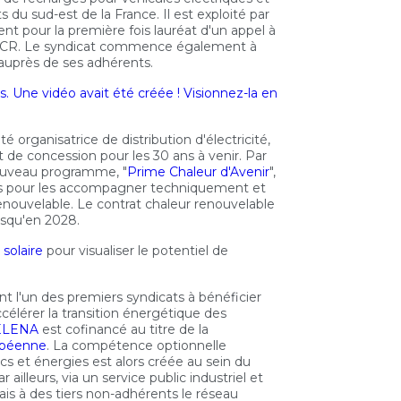
 du sud-est de la France. Il est exploité par
nt pour la première fois lauréat d'un appel à
NCCR. Le syndicat commence également à
auprès de ses adhérents.
s. Une vidéo avait été créée ! Visionnez-la en
té organisatrice de distribution d'électricité,
de concession pour les 30 ans à venir. Par
nouveau programme, "
Prime Chaleur d'Avenir
",
ises pour les accompagner techniquement et
enouvelable. Le contrat chaleur renouvelable
usqu'en 2028.
 solaire
pour visualiser le potentiel de
ent l'un des premiers syndicats à bénéficier
ccélérer la transition énergétique des
 ELENA
est cofinancé au titre de la
opéenne
. La compétence optionnelle
cs et énergies est alors créée au sein du
 ailleurs, via un service public industriel et
is à des tiers non-adhérents le réseau