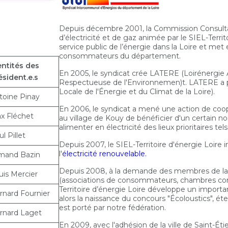
Depuis décembre 2001, la Commission Consultat
d’électricité et de gaz animée par le SIEL-Territ
service public de l’énergie dans la Loire et met 
consommateurs du département.
entités des
En 2005, le syndicat crée LATERE (Loirénergi
ésident.e.s
Respectueuse de l'Environnemen)t. LATERE a 
Locale de l'Énergie et du Climat de la Loire).
toine Pinay
En 2006, le syndicat a mené une action de coo
x Fléchet
au village de Kouy de bénéficier d'un certain 
alimenter en électricité des lieux prioritaires tel
l Pillet
Depuis 2007, le SIEL-Territoire d'énergie Loir
l'
électricité renouvelable.
mand Bazin
Depuis 2008, à la demande des membres de la 
uis Mercier
(associations de consommateurs, chambres consu
Territoire d’énergie Loire développe un important 
rnard Fournier
alors la naissance du concours "Écoloustics", éten
est porté par notre fédération.
rnard Laget
En 2009, avec l'adhésion de la ville de Saint-Éti