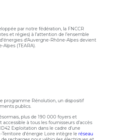
veloppée par notre fédération, la FNCCR
tes et régies) à l’attention de l’ensemble
s d'énergies d'Auvergne-Rhône-Alpes devient
e-Alpes (TEARA).
e le programme Rénolution, un dispositif
iments publics.
ésormais, plus de 190 000 foyers et
st accessible à tous les fournisseurs d’accès
HD42 Exploitation dans le cadre d’une
L-Territoire d'énergie Loire intègre le
réseau
 de recharges pour véhicules électriques et