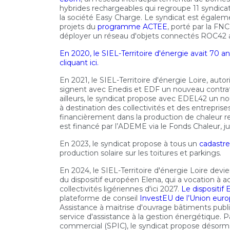
hybrides rechargeables qui regroupe 11 syndicats
la société Easy Charge. Le syndicat est égaleme
projets du
programme ACTEE
, porté par la F
déployer un réseau d'objets connectés ROC42 
En 2020, le SIEL-Territoire d'énergie avait 70 an
cliquant ici.
En 2021, le SIEL-Territoire d'énergie Loire, autori
signent avec Enedis et EDF un nouveau contrat 
ailleurs, le syndicat propose avec EDEL42 un 
à destination des collectivités et des entrepr
financièrement dans la production de chaleur r
est financé par l’ADEME via le Fonds Chaleur, j
En 2023, le syndicat propose à tous un
cadastre
production solaire sur les toitures et parkings.
En 2024, le SIEL-Territoire d'énergie Loire devi
du dispositif européen Elena, qui a vocation à a
collectivités ligériennes d'ici 2027.
Le dispositif
plateforme de conseil
InvestEU de l’Union eur
Assistance à maitrise d'ouvrage bâtiments publi
service d'assistance à la gestion énergétique. Par
commercial (SPIC), le syndicat propose désorma