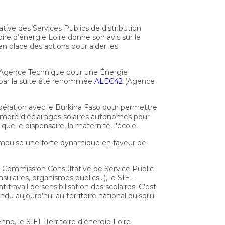
ive des Services Publics de distribution
oire d’énergie Loire donne son avis sur le
en place des actions pour aider les
e Agence Technique pour une Énergie
par la suite été renommée
ALEC42
(Agence
pération avec le Burkina Faso pour permettre
nombre d'éclairages solaires autonomes pour
s que le dispensaire, la maternité, l'école.
e impulse une forte dynamique en faveur de
Commission Consultative de Service Public
laires, organismes publics…), le SIEL-
travail de sensibilisation des scolaires. C'est
du aujourd'hui au territoire national puisqu'il
enne, le SIEL-Territoire d’énergie Loire