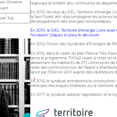
rie-Christine
regroupe la totalité des communes du départem
ivant
En 2010, les élus du SIEL-Territoire d’énergie 
la Sem’Soleil, afin d’accompagner les acteurs lo
vier Joly
développement des énergies renouvelables.
En 2010, le SIEL-Territoire d'énergie Loire avait 
l'occasion. Cliquez ici pour le découvrir.
En 2012, l'Union des Syndicats d'Energies de Rh
En 2015, dans le cadre du plan France Très Haut 
lance le programme THD42 visant à créer un rése
desservant les habitants de 271 communes de la
reste des communes lors de l'Appel à Manifesta
lancé par l'Etat en 2011 auprès des opérateurs d’
En 2016, le syndicat entreprend la constructio
véhicules électriques Mobiloire sur le territoire
En 2017, le syndicat adopte l’appellation et le lo