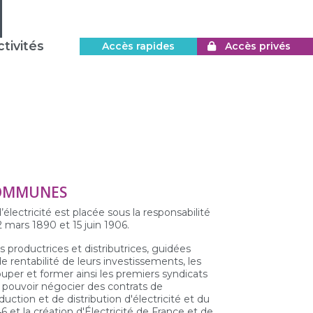
tivités
Accès rapides
Accès privés
COMMUNES
’électricité est placée sous la responsabilité
 mars 1890 et 15 juin 1906.
s productrices et distributrices, guidées
e rentabilité de leurs investissements, les
per et former ainsi les premiers syndicats
 pouvoir négocier des contrats de
uction et de distribution d'électricité et du
46 et la création d'Électricité de France et de