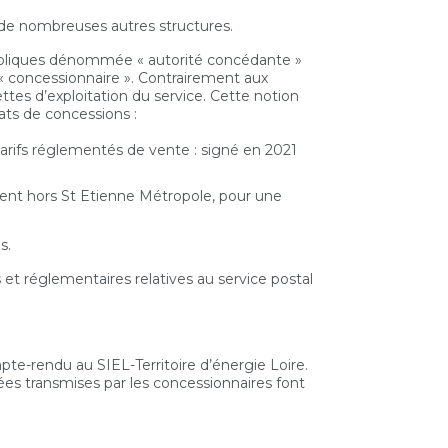
s de nombreuses autres structures.
 publiques dénommée « autorité concédante »
« concessionnaire ». Contrairement aux
ettes d’exploitation du service. Cette notion
ats de concessions :
x tarifs réglementés de vente : signé en 2021
ement hors St Etienne Métropole, pour une
s.
et réglementaires relatives au service postal
-rendu au SIEL-Territoire d’énergie Loire.
es transmises par les concessionnaires font