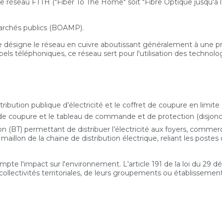
e de réseau FTTH ("Fiber To The Home" soit "Fibre Optique jusqu'à
marchés publics (BOAMP).
re désigne le réseau en cuivre aboutissant généralement à une pr
ppels téléphoniques, ce réseau sert pour l'utilisation des techn
tribution publique d’électricité et le coffret de coupure en limite
et de coupure et le tableau de commande et de protection (disjonc
ion (BT) permettant de distribuer l’électricité aux foyers, comm
 maillon de la chaine de distribution électrique, reliant les pos
mpte l'impact sur l'environnement. L'article 191 de la loi du 29
llectivités territoriales, de leurs groupements ou établissement