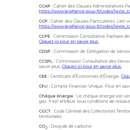
CCAP :
Cahier des Clauses Administratives Pa
https://www.legifrance.gouv.fr/codes/text
CCP :
Cahier des Clauses Particulières. Lien 
https://www.legifrance.gouv.fr/codes/text
CCPE
: Commission Consultative Paritaire de
Cliquez ici pour en savoir plus.
CDSP :
Commission de Délégation de Service
CCSPL
: Commission Consultative des Servic
savoir plus.
Cliquez ici pour en savoir plus.
CEE
: Certificats d’Économies d’Énergie.
Cliq
CFU :
Compte Financier Unique. Pour en savoi
Chèque énergie
: Le chèque énergie est ver
gaz. Il est attribué sous conditions de ressour
CGCT
: Code Général des Collectivités Territo
territoriales.
CO
:
Dioxyde de carbone.
2