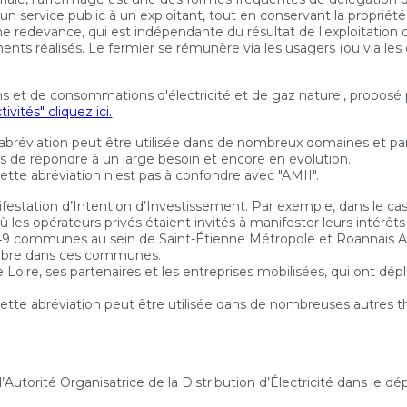
n service public à un exploitant, tout en conservant la propriété 
une redevance, qui est indépendante du résultat de l'exploitation d
ents réalisés. Le fermier se rémunère via les usagers (ou via le
ions et de consommations d'électricité et de gaz naturel, proposé p
vités" cliquez ici.
e abréviation peut être utilisée dans de nombreux domaines et 
les de répondre à un large besoin et encore en évolution.
ette abréviation n'est pas à confondre avec "AMII".
ifestation d’Intention d’Investissement. Par exemple, dans le cas 
ù les opérateurs privés étaient invités à manifester leurs intérêts
ux 49 communes au sein de Saint-Étienne Métropole et Roannais 
 fibre dans ces communes.
gie Loire, ses partenaires et les entreprises mobilisées, qui ont d
ette abréviation peut être utilisée dans de nombreuses autres thé
 l’Autorité Organisatrice de la Distribution d’Électricité dans le d