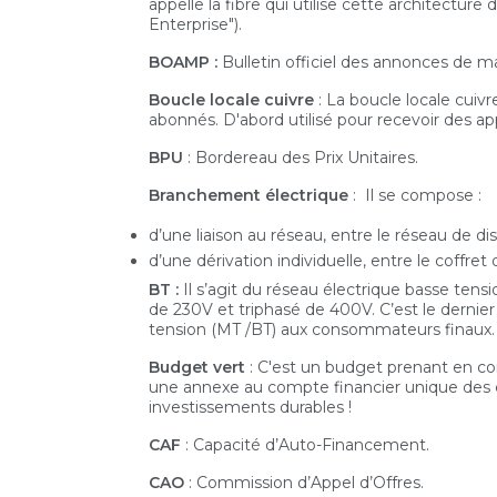
appelle la fibre qui utilise cette architectur
Enterprise").
BOAMP :
Bulletin officiel des annonces de 
Boucle locale cuivre
: La boucle locale cuiv
abonnés. D'abord utilisé pour recevoir des a
BPU
: Bordereau des Prix Unitaires.
Branchement électrique
: Il se compose :
d’une liaison au réseau, entre le réseau de dis
d’une dérivation individuelle, entre le coffr
BT :
Il s’agit du réseau électrique basse tens
de 230V et triphasé de 400V. C’est le dernier
tension (MT /BT) aux consommateurs finaux.
Budget vert
: C'est un budget prenant en co
une annexe au compte financier unique des co
investissements durables !
CAF
: Capacité d’Auto-Financement.
CAO
: Commission d’Appel d’Offres.