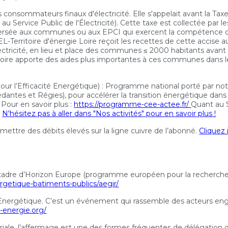
les consommateurs finaux d'électricité. Elle s'appelait avant la T
 au Service Public de l'Électricité). Cette taxe est collectée par 
eversée aux communes ou aux EPCI qui exercent la compétence d'au
SIEL-Territoire d'énergie Loire reçoit les recettes de cette accise
lectricité, en lieu et place des communes ≤ 2000 habitants avant 
 Loire apporte des aides plus importantes à ces communes dans le 
s pour l’Efficacité Energétique) : Programme national porté par no
antes et Régies), pour accélérer la transition énergétique dans le
 Pour en savoir plus :
https://programme-cee-actee.fr/
Quant au S
.
N'hésitez pas à aller dans "Nos activités" pour en savoir plus !
mettre des débits élevés sur la ligne cuivre de l’abonné.
Cliquez 
adre d’Horizon Europe (programme européen pour la recherche et 
ergetique-batiments-publics/aegir/
Energétique. C’est un événement qui rassemble des acteurs eng
s-energie.org/
toriale, l'affermage est une des formes fréquentes de délégation d