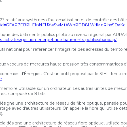
e.
 2023 relatif aux systèmes d’automatisation et de contrôle des bâti
ad/pdf?id=GFAP7EBRI-EInNFUXwSwMtAWhRDD8LWdMqRihxSDaKo
que des bâtiments publics piloté au niveau régional par AURA-E
os-activites/gestion-energetique-batiments-publics/baobap/
il national pour référencer l’intégralité des adresses du territoire
s aux vapeurs de mercures haute pression très consommatrices d'é
onomies d’Énergies. C’est un outil proposé par le SIEL-Territoire
re
e mémoire utilisable sur un ordinateur. Les autres unités de mes
 est composé de 8 bits.
ésigne une architecture de réseau de fibre optique, pensée pour 
tagé avec d'autres utilisateurs. On appelle la fibre qui utilise c
).
la désigne une architecture de réseau fibre optique, utilisée pou