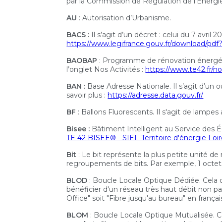
par la Commission de Régulation de l'Énergi
AU
: Autorisation d’Urbanisme.
BACS :
Il s’agit d’un décret : celui du 7 avril
https://www.legifrance.gouv.fr/downlo
BAOBAP
: Programme de rénovation énergéti
l’onglet Nos Activités :
https://www.te42.fr/n
BAN :
Base Adresse Nationale. Il s’agit d’un out
savoir plus :
https://adresse.data.gouv.fr/
BF
: Ballons Fluorescents. Il s'agit de lampe
Bisee :
Bâtiment Intelligent au Service des Éc
TE 42 BISEE® - SIEL-Territoire d'énergie Loi
Bit
: Le bit représente la plus petite unité d
regroupements de bits. Par exemple, 1 octet
BLOD
: Boucle Locale Optique Dédiée. Cela d
bénéficier d'un réseau très haut débit non par
Office" soit "Fibre jusqu'au bureau" en français
BLOM
: Boucle Locale Optique Mutualisée. Ce