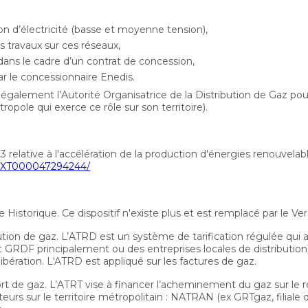
ion d’électricité (basse et moyenne tension)
,
s travaux sur ces réseaux,
 dans le cadre d’un contrat de concession,
ar le concessionnaire Enedis.
est également l’Autorité Organisatrice de la Distribution de Gaz
opole qui exerce ce rôle sur son territoire).
023 relative à l'accélération de la production d'énergies renouvelab
FTEXT000047294244/
re Historique. Ce dispositif n'existe plus et est remplacé par le 
ution de gaz. L’ATRD est un système de tarification régulée qui 
it GRDF principalement ou des entreprises locales de distributio
libération. L'ATRD est appliqué sur les factures de gaz.
rt de gaz. L’ATRT vise à financer l’acheminement du gaz sur le 
orteurs sur le territoire métropolitain : NATRAN (ex GRTgaz, filial