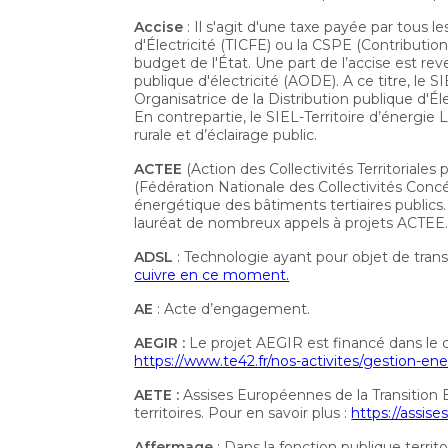
Accise
: Il s'agit d'une taxe payée par tous 
d'Électricité (TICFE) ou la CSPE (Contribution
budget de l'État. Une part de l’accise est r
publique d'électricité (AODE). A ce titre, le 
Organisatrice de la Distribution publique d'É
En contrepartie, le SIEL-Territoire d’énergie
rurale et d’éclairage public.
ACTEE
(Action des Collectivités Territoriale
(Fédération Nationale des Collectivités Concéd
énergétique des bâtiments tertiaires publics.
lauréat de nombreux appels à projets ACTEE
ADSL
: Technologie ayant pour objet de trans
cuivre en ce moment.
AE
: Acte d’engagement.
AEGIR :
Le projet AEGIR est financé dans le c
https://www.te42.fr/nos-activites/gestion-en
AETE :
Assises Européennes de la Transition 
territoires. Pour en savoir plus :
https://assise
Affermage
: Dans la fonction publique terri