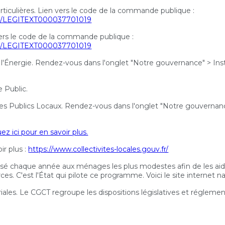
rticulières. Lien vers le code de la commande publique :
e_lc/LEGITEXT000037701019
vers le code de la commande publique :
e_lc/LEGITEXT000037701019
 l'Énergie. Rendez-vous dans l'onglet "Notre gouvernance" > Inst
 Public.
es Publics Locaux. Rendez-vous dans l'onglet "Notre gouvernanc
uez ici pour en savoir plus.
r plus :
https://www.collectivites-locales.gouv.fr/
sé chaque année aux ménages les plus modestes afin de les aider 
ces. C'est l'État qui pilote ce programme. Voici le site internet n
riales. Le CGCT regroupe les dispositions législatives et réglementa