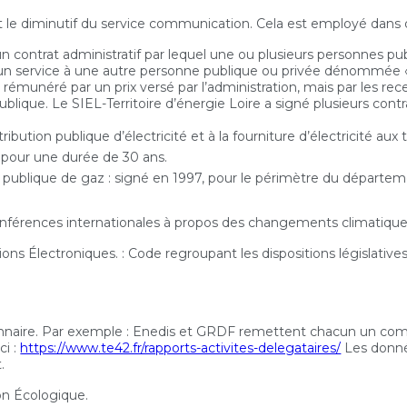
est le diminutif du service communication. Cela est employé dan
un contrat administratif par lequel une ou plusieurs personnes
 d'un service à une autre personne publique ou privée dénommée 
rémunéré par un prix versé par l’administration, mais par les rec
lique. Le SIEL-Territoire d’énergie Loire a signé plusieurs contr
tribution publique d’électricité et à la fourniture d’électricité au
 pour une durée de 30 ans.
ion publique de gaz : signé en 1997, pour le périmètre du départ
 conférences internationales à propos des changements climatique
 Électroniques. : Code regroupant les dispositions législatives 
aire. Par exemple : Enedis et GRDF remettent chacun un compte
ci :
https://www.te42.fr/rapports-activites-delegataires/
Les donné
.
ion Écologique.