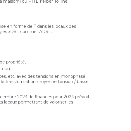
 la maison") ou FTTE ("Fiber To The
ise en forme de T dans les locaux des
ologies xDSL comme l'ADSL.
 de propriété,
teur).
erces, etc. avec des tensions en monophasé
tes de transformation moyenne tension / basse
 décembre 2023 de finances pour 2024 prévoit
s locaux permettant de valoriser les