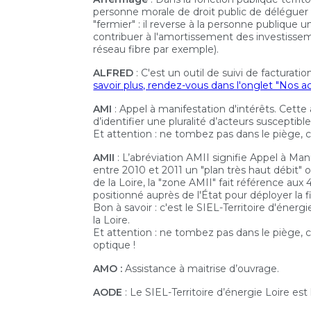
personne morale de droit public de déléguer u
"fermier" : il reverse à la personne publique 
contribuer à l'amortissement des investissem
réseau fibre par exemple).
ALFRED
: C'est un outil de suivi de facturat
savoir plus, rendez-vous dans l'onglet "Nos acti
AMI
: Appel à manifestation d'intérêts. Cett
d’identifier une pluralité d’acteurs susceptib
Et attention : ne tombez pas dans le piège, c
AMII
: L’abréviation AMII signifie Appel à Man
entre 2010 et 2011 un "plan très haut débit" o
de la Loire, la "zone AMII" fait référence a
positionné auprès de l'État pour déployer la
Bon à savoir : c'est le SIEL-Territoire d'éner
la Loire.
Et attention : ne tombez pas dans le piège, c
optique !
AMO :
Assistance à maitrise d’ouvrage.
AODE
: Le SIEL-Territoire d’énergie Loire est