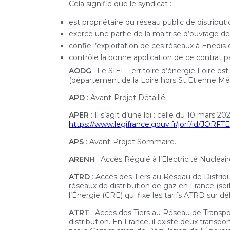
Cela signifie que le syndicat :
est propriétaire du réseau public de distribut
exerce une partie de la maitrise d’ouvrage de
confie l’exploitation de ces réseaux à Enedis
contrôle la bonne application de ce contrat p
AODG
: Le SIEL-Territoire d’énergie Loire 
(département de la Loire hors St Etienne Métr
APD
: Avant-Projet Détaillé.
APER :
Il s’agit d’une loi : celle du 10 mars 2
https://www.legifrance.gouv.fr/jorf/id/JOR
APS
: Avant-Projet Sommaire.
ARENH
: Accès Régulé à l’Electricité Nucléai
ATRD
: Accès des Tiers au Réseau de Distrib
réseaux de distribution de gaz en France (so
l’Énergie (CRE) qui fixe les tarifs ATRD sur dé
ATRT
: Accès des Tiers au Réseau de Transpo
distribution. En France, il existe deux transp