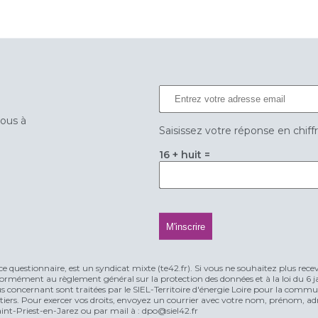
vous à
Saisissez votre réponse en chiff
16 + huit =
ce questionnaire, est un syndicat mixte (te42.fr). Si vous ne souhaitez plus rece
rmément au règlement général sur la protection des données et à la loi du 6 jan
vous concernant sont traitées par le SIEL-Territoire d'énergie Loire pour la comm
n tiers. Pour exercer vos droits, envoyez un courrier avec votre nom, prénom, adr
t-Priest-en-Jarez ou par mail à : dpo@siel42.fr