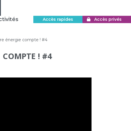
tivités
Accès rapides
Accès privés
otre énergie compte ! #4
E COMPTE ! #4