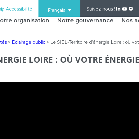
Accessibilité
Suivez-nous !
Français
otre organisation
Notre gouvernance
Nos ac
ités
>
Éclairage public
>
Le SIEL-Territoire d’énergie Loire : où v
ÉNERGIE LOIRE : OÙ VOTRE ÉNERGI