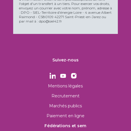
l'objet d'un transfert à un tiers. Pour exercer vos droits,
envoyez un courrier avec votre nom, prénom, adresse à
: DPO - SIEL-Territoire d’énergie Loire - 4 avenue Albert
Raimond - CS80109 42271 Saint-Priest-en-Jarez ou
par mail à : dpo@siel42.fr
Suivez-nous
Mentions légales
Recrutement
Marchés publics
Paiement en ligne
Fédérations et sem