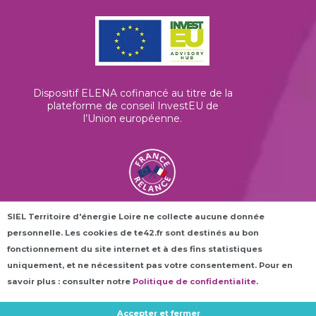
Dispositif ELENA cofinancé au titre de la
plateforme de conseil InvestEU de
l’Union européenne
.
SIEL Territoire d'énergie Loire ne collecte aucune donnée
Les horloges connectées ROC42® sont
personnelle. Les cookies de te42.fr sont destinés au bon
financées dans le cadre du plan France
Relance.
fonctionnement du site internet et à des fins statistiques
uniquement, et ne nécessitent pas votre consentement. Pour en
savoir plus : consulter notre
Politique de confidentialite
.
Accepter et fermer