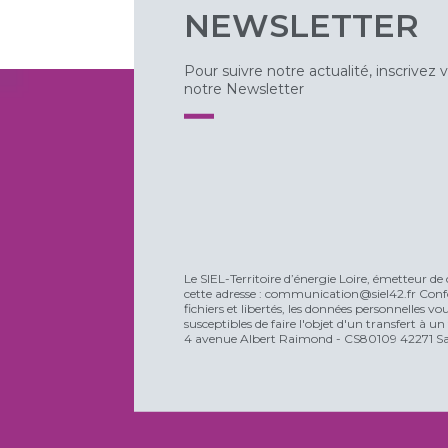
NEWSLETTER
Pour suivre notre actualité, inscrivez 
notre Newsletter
Le SIEL-Territoire d’énergie Loire, émetteur de 
cette adresse : communication@siel42.fr Confo
fichiers et libertés, les données personnelles 
susceptibles de faire l'objet d'un transfert à u
4 avenue Albert Raimond - CS80109 42271 Sain