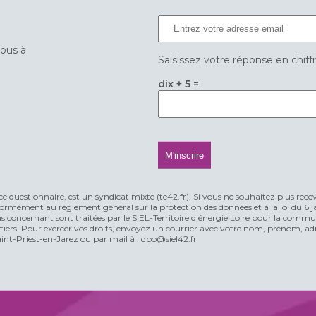
vous à
Saisissez votre réponse en chiff
dix + 5 =
ce questionnaire, est un syndicat mixte (te42.fr). Si vous ne souhaitez plus rece
rmément au règlement général sur la protection des données et à la loi du 6 jan
vous concernant sont traitées par le SIEL-Territoire d'énergie Loire pour la comm
n tiers. Pour exercer vos droits, envoyez un courrier avec votre nom, prénom, adr
t-Priest-en-Jarez ou par mail à : dpo@siel42.fr