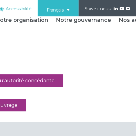
Accessibilité
Suivez-nous !
Français
otre organisation
Notre gouvernance
Nos ac
é
qu'autorité concédante
'ouvrage