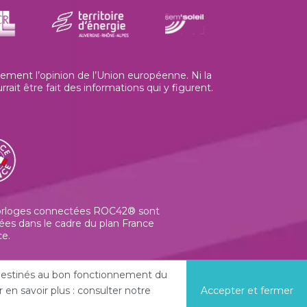
ment l’opinion de l’Union européenne. Ni la
t être fait des informations qui y figurent.
orloges connectées ROC42® sont
ées dans le cadre du plan France
ce.
t destinés au bon fonctionnement du
en savoir plus : consulter notre
Accepter et fermer