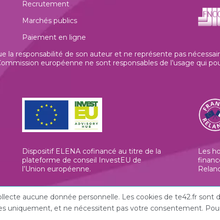
Recrutement
Marchés publics
Paiement en ligne
la responsabilité de son auteur et ne représente pas nécessaire
mmission européenne ne sont responsables de l’usage qui pourrai
Dispositif ELENA cofinancé au titre de la
Les h
plateforme de conseil InvestEU de
financ
l’Union européenne
.
Relan
 collecte aucune donnée personnelle. Les cookies de te42.fr son
iques uniquement, et ne nécessitent pas votre consentement. Pour 