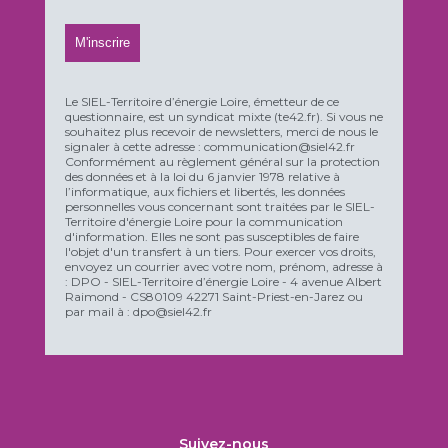
Le SIEL-Territoire d’énergie Loire, émetteur de ce
questionnaire, est un syndicat mixte (te42.fr). Si vous ne
souhaitez plus recevoir de newsletters, merci de nous le
signaler à cette adresse : communication@siel42.fr
Conformément au règlement général sur la protection
des données et à la loi du 6 janvier 1978 relative à
l’informatique, aux fichiers et libertés, les données
personnelles vous concernant sont traitées par le SIEL-
Territoire d'énergie Loire pour la communication
d'information. Elles ne sont pas susceptibles de faire
l'objet d'un transfert à un tiers. Pour exercer vos droits,
envoyez un courrier avec votre nom, prénom, adresse à
: DPO - SIEL-Territoire d’énergie Loire - 4 avenue Albert
Raimond - CS80109 42271 Saint-Priest-en-Jarez ou
par mail à : dpo@siel42.fr
Suivez-nous