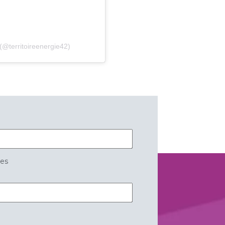
(@territoireenergie42)
res