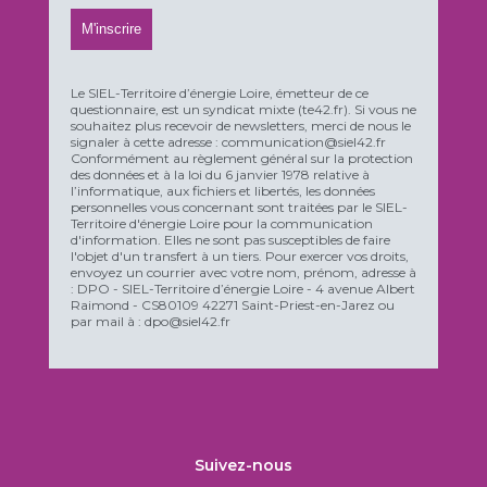
Le SIEL-Territoire d’énergie Loire, émetteur de ce
questionnaire, est un syndicat mixte (te42.fr). Si vous ne
souhaitez plus recevoir de newsletters, merci de nous le
signaler à cette adresse : communication@siel42.fr
Conformément au règlement général sur la protection
des données et à la loi du 6 janvier 1978 relative à
l’informatique, aux fichiers et libertés, les données
personnelles vous concernant sont traitées par le SIEL-
Territoire d'énergie Loire pour la communication
d'information. Elles ne sont pas susceptibles de faire
l'objet d'un transfert à un tiers. Pour exercer vos droits,
envoyez un courrier avec votre nom, prénom, adresse à
: DPO - SIEL-Territoire d’énergie Loire - 4 avenue Albert
Raimond - CS80109 42271 Saint-Priest-en-Jarez ou
par mail à : dpo@siel42.fr
Suivez-nous