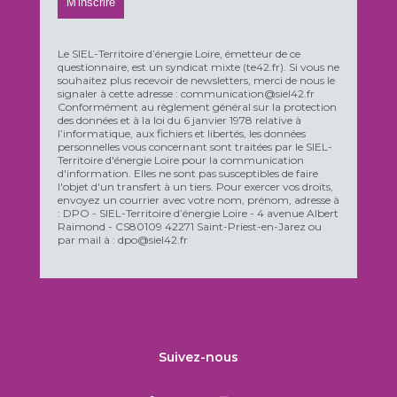
Le SIEL-Territoire d’énergie Loire, émetteur de ce
questionnaire, est un syndicat mixte (te42.fr). Si vous ne
souhaitez plus recevoir de newsletters, merci de nous le
signaler à cette adresse : communication@siel42.fr
Conformément au règlement général sur la protection
des données et à la loi du 6 janvier 1978 relative à
l’informatique, aux fichiers et libertés, les données
personnelles vous concernant sont traitées par le SIEL-
Territoire d'énergie Loire pour la communication
d'information. Elles ne sont pas susceptibles de faire
l'objet d'un transfert à un tiers. Pour exercer vos droits,
envoyez un courrier avec votre nom, prénom, adresse à
: DPO - SIEL-Territoire d’énergie Loire - 4 avenue Albert
Raimond - CS80109 42271 Saint-Priest-en-Jarez ou
par mail à : dpo@siel42.fr
Suivez-nous