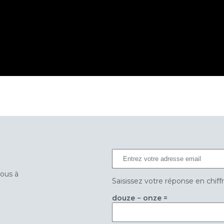
vous à
Saisissez votre réponse en chiff
douze − onze =