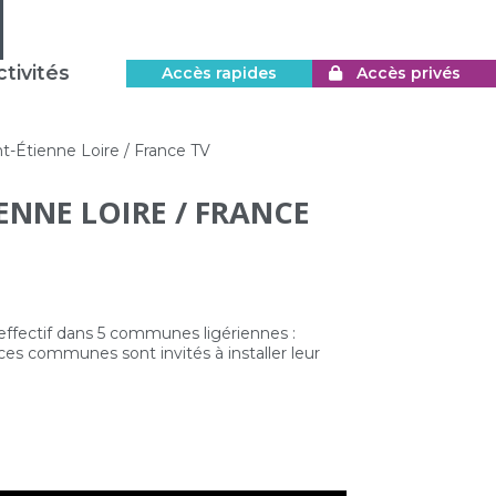
tivités
Accès rapides
Accès privés
nt-Étienne Loire / France TV
IENNE LOIRE / FRANCE
 effectif dans 5 communes ligériennes :
 ces communes sont invités à installer leur