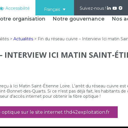
Accessibilité
Suivez-nous !
Français
otre organisation
Notre gouvernance
Nos ac
lités
>
Actualités
>
Fin du réseau cuivre – Interview Ici matin Sai
– INTERVIEW ICI MATIN SAINT-ÉT
reçu à Ici Matin Saint-Étienne Loire. L'arrêt du réseau cuivre est
int-Bonnet-des-Quarts. Si ce n'est pas déjà fait, les habitants de
seur d'accès internet pour obtenir la fibre optique !
 optique sur le site internet thd42exploitation.fr