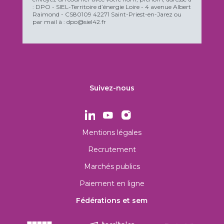
: DPO - SIEL-Territoire d’énergie Loire - 4 avenue Albert
Raimond - CS80109 42271 Saint-Priest-en-Jarez ou
par mail à : dpo@siel42.fr
Suivez-nous
Mentions légales
Recrutement
Marchés publics
Paiement en ligne
Fédérations et sem