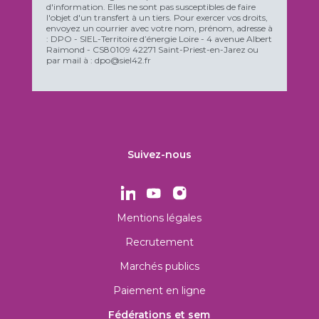
d'information. Elles ne sont pas susceptibles de faire
l'objet d'un transfert à un tiers. Pour exercer vos droits,
envoyez un courrier avec votre nom, prénom, adresse à
: DPO - SIEL-Territoire d’énergie Loire - 4 avenue Albert
Raimond - CS80109 42271 Saint-Priest-en-Jarez ou
par mail à : dpo@siel42.fr
Suivez-nous
Mentions légales
Recrutement
Marchés publics
Paiement en ligne
Fédérations et sem