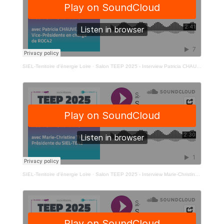
SIEL-Territoire d'énergie Loire
·
Salon TEEP 2025 - Interview Patricia CHAUVE - Vice-Présidente en charge de ROC42
SIEL-Territoire d'énergie Loire
·
Salon TEEP 2025 - Interview Marie-Christine THIVANT - Présidente du SIEL-TE42