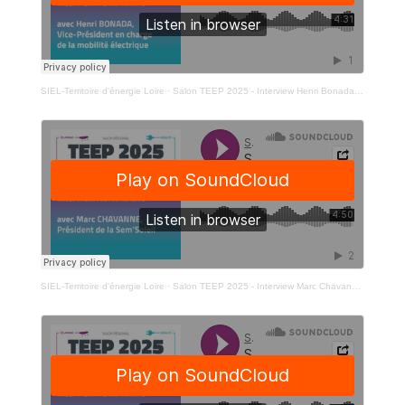
SIEL-Territoire d'énergie Loire
·
Salon TEEP 2025 - Interview Henri Bonada en charge de la mobilité électrique
SIEL-Territoire d'énergie Loire
·
Salon TEEP 2025 - Interview Marc Chavanne - SEM SOLEIL