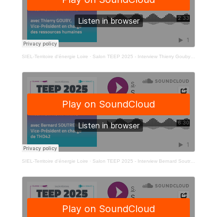
SIEL-Territoire d'énergie Loire
·
Salon TEEP 2025 - Interview Thierry Gouby - Vice-Président en charge des ressources humaines
SIEL-Territoire d'énergie Loire
·
Salon TEEP 2025 - Interview Bernard Soutrenon - Vice-Président en charge de THD42