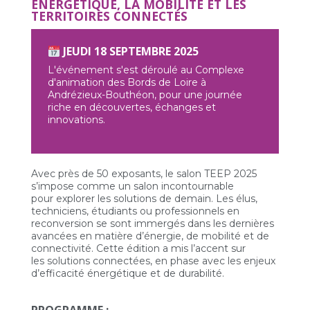
ÉNERGÉTIQUE, LA MOBILITÉ ET LES
TERRITOIRES CONNECTÉS
JEUDI 18 SEPTEMBRE 2025
L'événement s'est déroulé au Complexe
d'animation des Bords de Loire à
Andrézieux-Bouthéon, pour une journée
riche en découvertes, échanges et
innovations.
Avec près de 50 exposants, le salon TEEP 2025
s’impose comme un salon incontournable
pour explorer les solutions de demain. Les élus,
techniciens, étudiants ou professionnels en
reconversion se sont immergés dans les dernières
avancées en matière d’énergie, de mobilité et de
connectivité. Cette édition a mis l’accent sur
les solutions connectées, en phase avec les enjeux
d’efficacité énergétique et de durabilité.