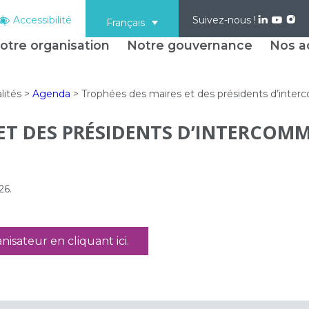
Accessibilité
Suivez-nous !
Français
otre organisation
Notre gouvernance
Nos ac
lités
>
Agenda
>
Trophées des maires et des présidents d’inter
ET DES PRÉSIDENTS D’INTERCOMM
26.
anisateur en cliquant ici.