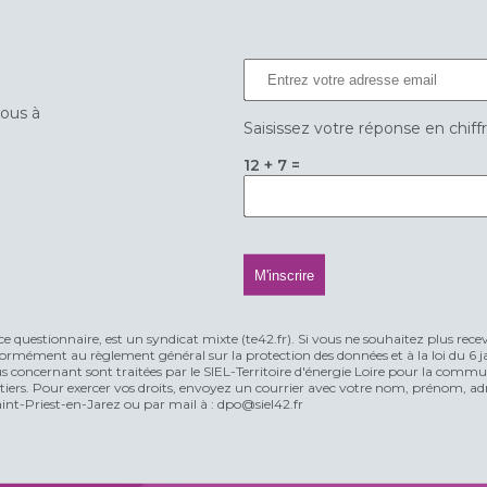
vous à
Saisissez votre réponse en chiff
12 + 7 =
ce questionnaire, est un syndicat mixte (te42.fr). Si vous ne souhaitez plus rece
rmément au règlement général sur la protection des données et à la loi du 6 jan
vous concernant sont traitées par le SIEL-Territoire d'énergie Loire pour la comm
n tiers. Pour exercer vos droits, envoyez un courrier avec votre nom, prénom, adr
t-Priest-en-Jarez ou par mail à : dpo@siel42.fr