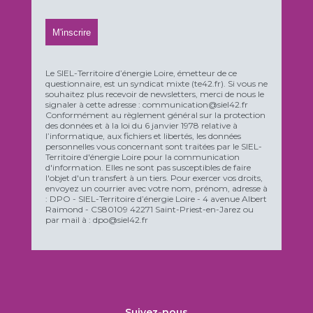
Le SIEL-Territoire d’énergie Loire, émetteur de ce
questionnaire, est un syndicat mixte (te42.fr). Si vous ne
souhaitez plus recevoir de newsletters, merci de nous le
signaler à cette adresse : communication@siel42.fr
Conformément au règlement général sur la protection
des données et à la loi du 6 janvier 1978 relative à
l’informatique, aux fichiers et libertés, les données
personnelles vous concernant sont traitées par le SIEL-
Territoire d'énergie Loire pour la communication
d'information. Elles ne sont pas susceptibles de faire
l'objet d'un transfert à un tiers. Pour exercer vos droits,
envoyez un courrier avec votre nom, prénom, adresse à
: DPO - SIEL-Territoire d’énergie Loire - 4 avenue Albert
Raimond - CS80109 42271 Saint-Priest-en-Jarez ou
par mail à : dpo@siel42.fr
Suivez-nous