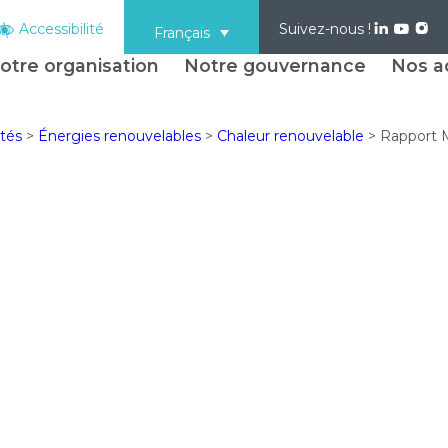
Accessibilité
Suivez-nous !
Français
otre organisation
Notre gouvernance
Nos ac
ités
>
Énergies renouvelables
>
Chaleur renouvelable
>
Rapport 