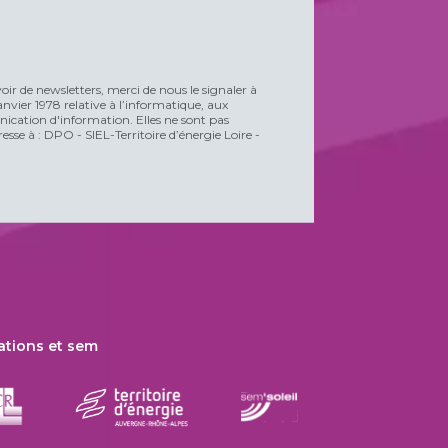
voir de newsletters, merci de nous le signaler à
vier 1978 relative à l’informatique, aux
unication d'information. Elles ne sont pas
esse à : DPO - SIEL-Territoire d’énergie Loire -
ations et sem