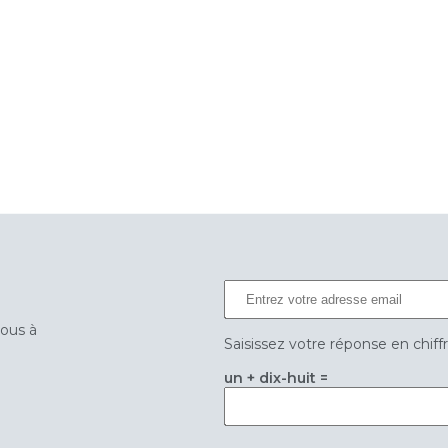
vous à
Saisissez votre réponse en chiff
un + dix-huit =