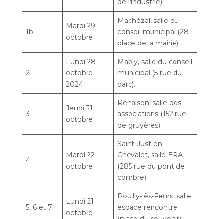
de l'industrie).
Machézal, salle du
Mardi 29
1b
conseil municipal (28
octobre
place de la mairie)
Lundi 28
Mably, salle du conseil
2
octobre
municipal (5 rue du
2024
parc).
Renaison, salle des
Jeudi 31
3
associations (152 rue
octobre
de gruyères)
Saint-Just-en-
Mardi 22
Chevalet, salle ERA
4
octobre
(285 rue du pont de
combre)
Pouilly-lès-Feurs, salle
Lundi 21
5, 6 et 7
espace rencontre
octobre
(place du souvenir)