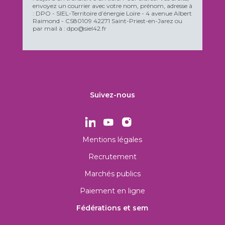
envoyez un courrier avec votre nom, prénom, adresse à
: DPO - SIEL-Territoire d’énergie Loire - 4 avenue Albert
Raimond - CS80109 42271 Saint-Priest-en-Jarez ou
par mail à : dpo@siel42.fr
Suivez-nous
Mentions légales
Recrutement
Marchés publics
Paiement en ligne
Fédérations et sem