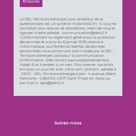
Le SIEL-Territoire d’énergie Loire, émetteur de ce
questionnaire, est un syndicat mixte (te42.fr). Si vous ne
souhaitez plus recevoir de newsletters, merci de nous le
signaler à cette adresse : communication@siel42.fr
Conformément au règlement général sur la protection
des données et à la loi du 6 janvier 1978 relative à
l’informatique, aux fichiers et libertés, les données
personnelles vous concernant sont traitées par le SIEL-
Territoire d'énergie Loire pour la communication
d'information. Elles ne sont pas susceptibles de faire
l'objet d'un transfert à un tiers. Pour exercer vos droits,
envoyez un courrier avec votre nom, prénom, adresse à
: DPO - SIEL-Territoire d’énergie Loire - 4 avenue Albert
Raimond - CS80109 42271 Saint-Priest-en-Jarez ou
par mail à : dpo@siel42.fr
Suivez-nous