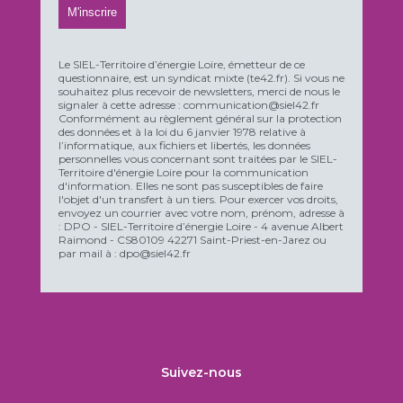
Le SIEL-Territoire d’énergie Loire, émetteur de ce
questionnaire, est un syndicat mixte (te42.fr). Si vous ne
souhaitez plus recevoir de newsletters, merci de nous le
signaler à cette adresse : communication@siel42.fr
Conformément au règlement général sur la protection
des données et à la loi du 6 janvier 1978 relative à
l’informatique, aux fichiers et libertés, les données
personnelles vous concernant sont traitées par le SIEL-
Territoire d'énergie Loire pour la communication
d'information. Elles ne sont pas susceptibles de faire
l'objet d'un transfert à un tiers. Pour exercer vos droits,
envoyez un courrier avec votre nom, prénom, adresse à
: DPO - SIEL-Territoire d’énergie Loire - 4 avenue Albert
Raimond - CS80109 42271 Saint-Priest-en-Jarez ou
par mail à : dpo@siel42.fr
Suivez-nous