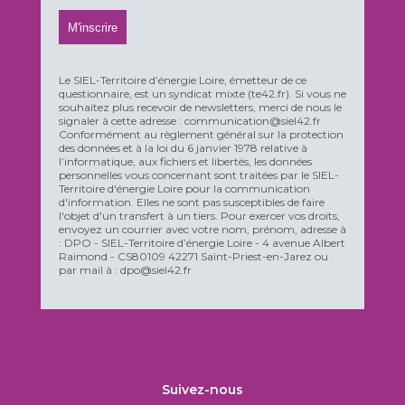
Le SIEL-Territoire d’énergie Loire, émetteur de ce
questionnaire, est un syndicat mixte (te42.fr). Si vous ne
souhaitez plus recevoir de newsletters, merci de nous le
signaler à cette adresse : communication@siel42.fr
Conformément au règlement général sur la protection
des données et à la loi du 6 janvier 1978 relative à
l’informatique, aux fichiers et libertés, les données
personnelles vous concernant sont traitées par le SIEL-
Territoire d'énergie Loire pour la communication
d'information. Elles ne sont pas susceptibles de faire
l'objet d'un transfert à un tiers. Pour exercer vos droits,
envoyez un courrier avec votre nom, prénom, adresse à
: DPO - SIEL-Territoire d’énergie Loire - 4 avenue Albert
Raimond - CS80109 42271 Saint-Priest-en-Jarez ou
par mail à : dpo@siel42.fr
Suivez-nous