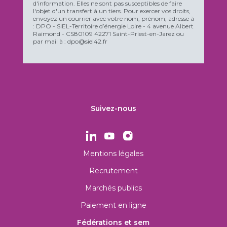
d'information. Elles ne sont pas susceptibles de faire
l'objet d'un transfert à un tiers. Pour exercer vos droits,
envoyez un courrier avec votre nom, prénom, adresse à
: DPO - SIEL-Territoire d’énergie Loire - 4 avenue Albert
Raimond - CS80109 42271 Saint-Priest-en-Jarez ou
par mail à : dpo@siel42.fr
Suivez-nous
Mentions légales
Recrutement
Marchés publics
Paiement en ligne
Fédérations et sem