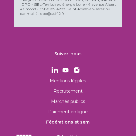
: DPO - SIEL-Territoire d’énergie Loire - 4 avenue Albert
Raimond - CS80109 42271 Saint-Priest-en-Jarez ou
par mail à : dpo@siel42.fr
Suivez-nous
Mentions légales
Recrutement
Marchés publics
Paiement en ligne
Fédérations et sem