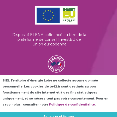
Dispositif ELENA cofinancé au titre de la
plateforme de conseil InvestEU de
l’Union européenne
.
SIEL Territoire d'énergie Loire ne collecte aucune donnée
Les horloges connectées ROC42® sont
personnelle. Les cookies de te42.fr sont destinés au bon
financées dans le cadre du plan France
Relance.
fonctionnement du site internet et à des fins statistiques
uniquement, et ne nécessitent pas votre consentement. Pour en
savoir plus : consulter notre
Politique de confidentialite
.
Accepter et fermer