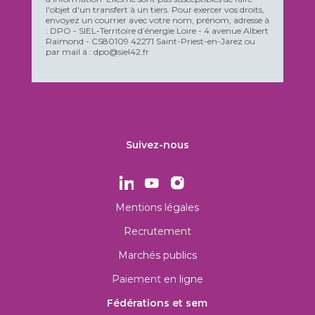
l'objet d'un transfert à un tiers. Pour exercer vos droits,
envoyez un courrier avec votre nom, prénom, adresse à
: DPO - SIEL-Territoire d’énergie Loire - 4 avenue Albert
Raimond - CS80109 42271 Saint-Priest-en-Jarez ou
par mail à : dpo@siel42.fr
Suivez-nous
Mentions légales
Recrutement
Marchés publics
Paiement en ligne
Fédérations et sem