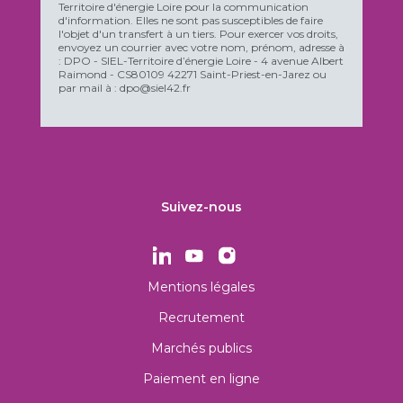
Territoire d'énergie Loire pour la communication
d'information. Elles ne sont pas susceptibles de faire
l'objet d'un transfert à un tiers. Pour exercer vos droits,
envoyez un courrier avec votre nom, prénom, adresse à
: DPO - SIEL-Territoire d’énergie Loire - 4 avenue Albert
Raimond - CS80109 42271 Saint-Priest-en-Jarez ou
par mail à : dpo@siel42.fr
Suivez-nous
Mentions légales
Recrutement
Marchés publics
Paiement en ligne