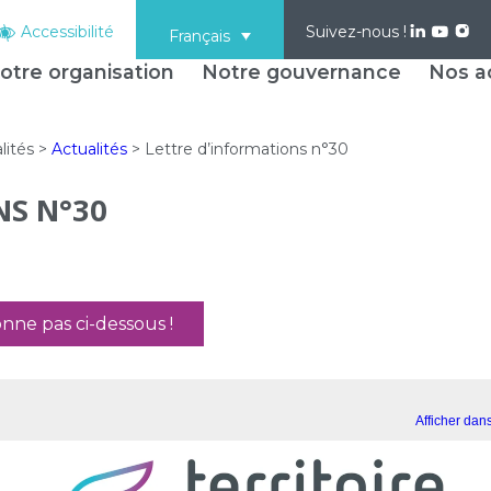
Accessibilité
Suivez-nous !
Français
otre organisation
Notre gouvernance
Nos ac
lités
>
Actualités
>
Lettre d’informations n°30
NS N°30
ionne pas ci-dessous !