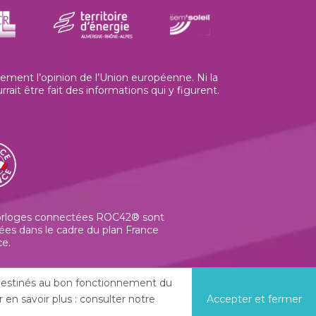
ment l’opinion de l’Union européenne. Ni la
t être fait des informations qui y figurent.
orloges connectées ROC42® sont
ées dans le cadre du plan France
ce.
t destinés au bon fonctionnement du
en savoir plus : consulter notre
Accepter et fermer