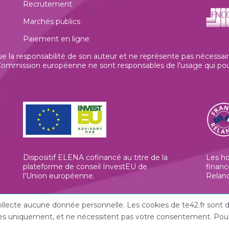
Recrutement
Marchés publics
Paiement en ligne
la responsabilité de son auteur et ne représente pas nécessaire
mmission européenne ne sont responsables de l’usage qui pourrai
Dispositif ELENA cofinancé au titre de la
Les h
plateforme de conseil InvestEU de
financ
l’Union européenne
.
Relan
 collecte aucune donnée personnelle. Les cookies de te42.fr son
iques uniquement, et ne nécessitent pas votre consentement. Pour 