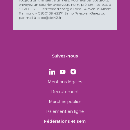
l'objet d'un transfert à un tiers. Pour exercer vos droits,
envoyez un courrier avec votre nom, prénom, adresse à
: DPO - SIEL-Territoire d’énergie Loire - 4 avenue Albert
Raimond - CS80109 42271 Saint-Priest-en-Jarez ou
par mail à : dpo@siel42.fr
Suivez-nous
Mentions légales
Recrutement
Marchés publics
Paiement en ligne
Fédérations et sem