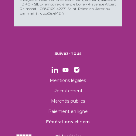
: DPO - SIEL-Territoire d’énergie Loire - 4 avenue Albert
Raimond - CS80109 42271 Saint-Priest-en-Jarez ou
par mail à : dpo@siel42.fr
Suivez-nous
Mentions légales
Recrutement
Marchés publics
Paiement en ligne
Fédérations et sem