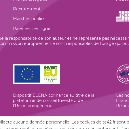
Recrutement
Marchés publics
Paiement en ligne
la responsabilité de son auteur et ne représente pas nécessaire
mmission européenne ne sont responsables de l’usage qui pourrai
Dispositif ELENA cofinancé au titre de la
Les h
plateforme de conseil InvestEU de
financ
l’Union européenne
.
Relan
 collecte aucune donnée personnelle. Les cookies de te42.fr son
iques uniquement, et ne nécessitent pas votre consentement. Pour 