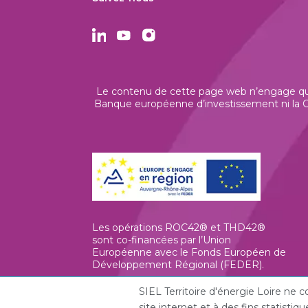
Le contenu de cette page web n’engage que 
Banque européenne d’investissement ni la Co
Les opérations ROC42® et THD42®
sont co-financées par l’Union
Européenne avec le Fonds Européen de
Développement Régional (FEDER).
SIEL Territoire d'énergie Loire ne
site internet et à des fins statist