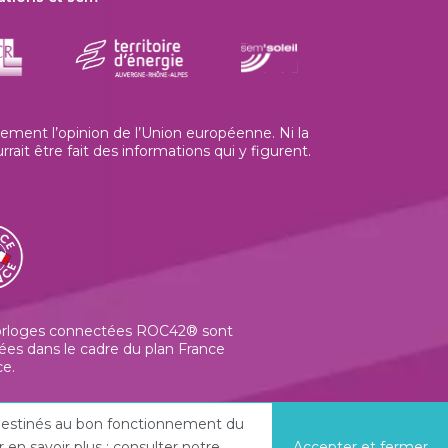
ment l’opinion de l’Union européenne. Ni la
t être fait des informations qui y figurent.
orloges connectées ROC42® sont
ées dans le cadre du plan France
ce.
t destinés au bon fonctionnement du
en savoir plus : consulter notre
Accepter et fermer