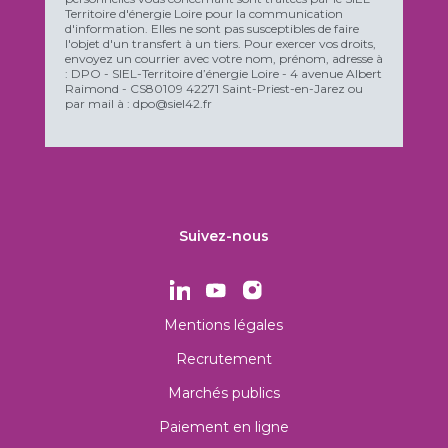
Territoire d'énergie Loire pour la communication
d'information. Elles ne sont pas susceptibles de faire
l'objet d'un transfert à un tiers. Pour exercer vos droits,
envoyez un courrier avec votre nom, prénom, adresse à
: DPO - SIEL-Territoire d’énergie Loire - 4 avenue Albert
Raimond - CS80109 42271 Saint-Priest-en-Jarez ou
par mail à : dpo@siel42.fr
Suivez-nous
Mentions légales
Recrutement
Marchés publics
Paiement en ligne