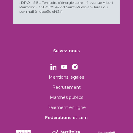
: DPO - SIEL-Territoire d’énergie Loire - 4 avenue Albert
Raimond - CS80109 42271 Saint-Priest-en-Jarez ou
par mail à : dpo@siel42.fr
Suivez-nous
Mentions légales
Recrutement
Marchés publics
Paiement en ligne
Fédérations et sem