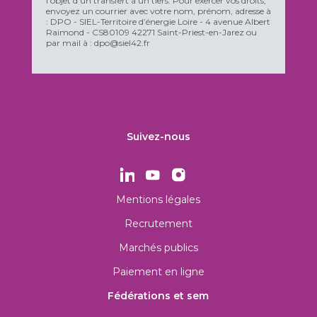
l'objet d'un transfert à un tiers. Pour exercer vos droits,
envoyez un courrier avec votre nom, prénom, adresse à
: DPO - SIEL-Territoire d’énergie Loire - 4 avenue Albert
Raimond - CS80109 42271 Saint-Priest-en-Jarez ou
par mail à : dpo@siel42.fr
Suivez-nous
Mentions légales
Recrutement
Marchés publics
Paiement en ligne
Fédérations et sem