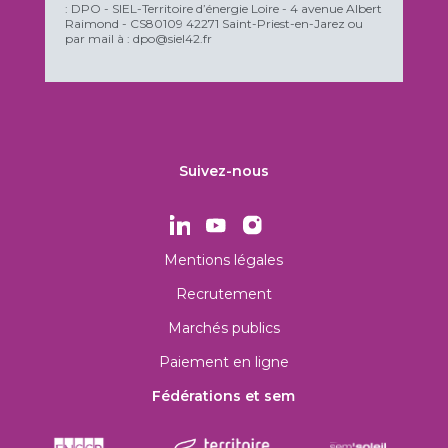
: DPO - SIEL-Territoire d’énergie Loire - 4 avenue Albert
Raimond - CS80109 42271 Saint-Priest-en-Jarez ou
par mail à : dpo@siel42.fr
Suivez-nous
Mentions légales
Recrutement
Marchés publics
Paiement en ligne
Fédérations et sem