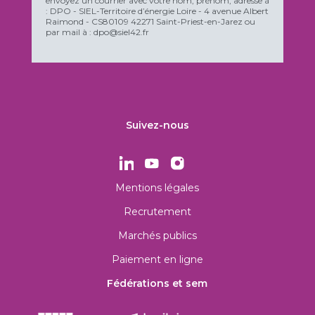
envoyez un courrier avec votre nom, prénom, adresse à
: DPO - SIEL-Territoire d’énergie Loire - 4 avenue Albert
Raimond - CS80109 42271 Saint-Priest-en-Jarez ou
par mail à : dpo@siel42.fr
Suivez-nous
Mentions légales
Recrutement
Marchés publics
Paiement en ligne
Fédérations et sem