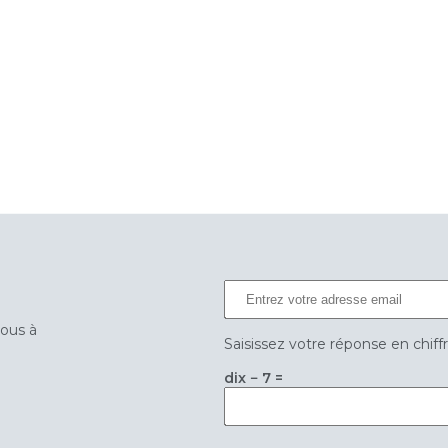
vous à
Saisissez votre réponse en chiff
dix − 7 =