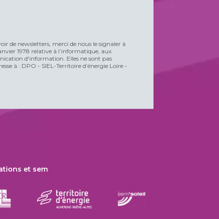
voir de newsletters, merci de nous le signaler à
vier 1978 relative à l’informatique, aux
unication d'information. Elles ne sont pas
esse à : DPO - SIEL-Territoire d’énergie Loire -
ations et sem