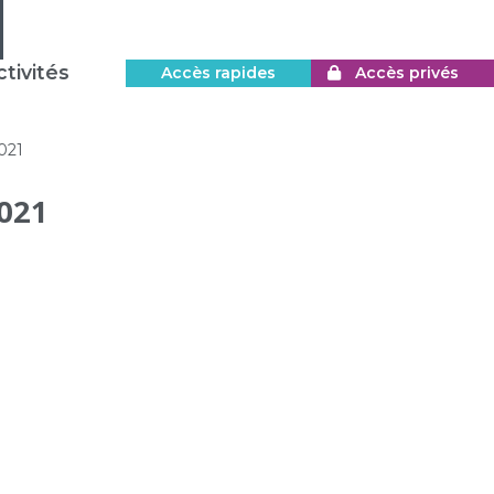
tivités
Accès rapides
Accès privés
021
021