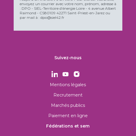
envoyez un courrier avec votre nom, prénom, adresse à
: DPO - SIEL-Territoire d’énergie Loire - 4 avenue Albert
Raimond - CS80109 42271 Saint-Priest-en-Jarez ou
par mail à : dpo@siel42.fr
Suivez-nous
Mentions légales
Recrutement
Marchés publics
Paiement en ligne
Fédérations et sem