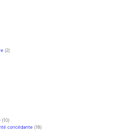
re
(2)
e
(10)
orité concédante
(18)