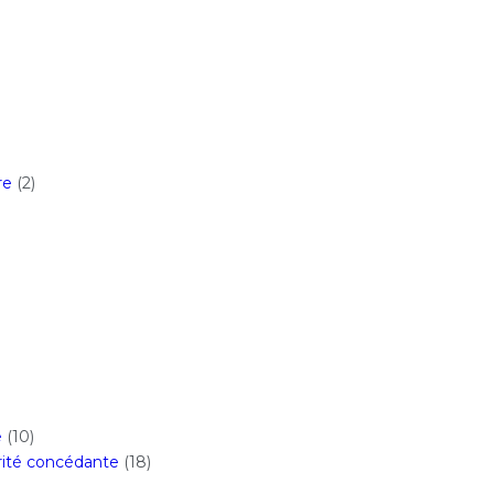
re
(2)
e
(10)
orité concédante
(18)