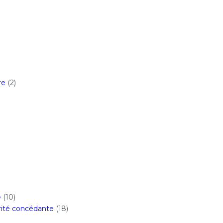
re
(2)
e
(10)
orité concédante
(18)