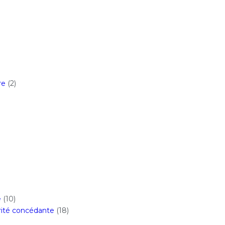
re
(2)
e
(10)
orité concédante
(18)